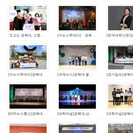
˝모교는 경복대, 고향은 포천시˝…미스터트롯 ‘임영웅 마케팅’ 눈길
[이뉴스투데이]＇경복대 실용음악과＇ 강혜림·홍승환, 대한민국 실용음악페스티벌 결선 진출
[이뉴스투데이]경복대 경복레오클럽, 한울타리지역아동센터와 하계 봉사 실시
[국제뉴스]경복대 물리치료과 양경희 교수 보건복지부장관 표창
[KNS뉴스통신]경복대학교, LINC+ 정식 출범...맞춤형 인재 양성
[대학저널]경복대-상명대, 창작뮤지컬 ＇꿈을 그리다＇ 특별 공연 개최