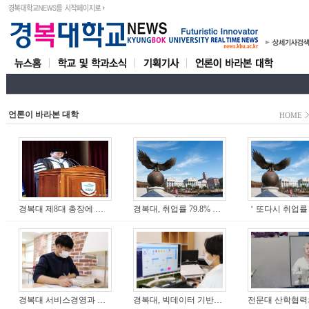
언론이 바라본 대학
HOME
경복대 제8대 총장에 전지용 박사
경복대, 취업률 79.8% 고공행진... 6년 연속 수도권대학 취업률 1위 ‘쾌거’
경복대 서비스경영과 권경환 학생, ‘세무회계 전문가 꿈’ 키워간다…자격증 다관왕 ‘15개’ 취득
경복대, 빅데이터 기반 ‘학생성공모델’ 개발