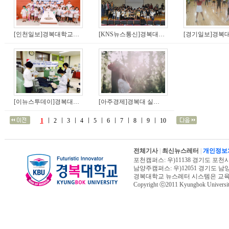
[인천일보]경복대학교 치위생학부, 포천 지역 유아 구강건강 체험 교실
[KNS뉴스통신]경복대학교 임상병리과, 작업치료과 재학생 대상 특강 개최
[이뉴스투데이]경복대학교 치위생과, ＇NCS기반 직무능력완성도평가＇ 통해 치과위생사 양성
[아주경제]경복대 실용음악과 김은지, 입학 2년만에 데뷔 앨범 ＇안아줘＇ 발매
1
2
3
4
5
6
7
8
9
10
전체기사
|
최신뉴스레터
|
개인정보
포천캠퍼스: 우)11138 경기도 포천시 신북면
남양주캠퍼스: 우)12051 경기도 남양주시 진
경복대학교 뉴스레터 시스템은 교
Copyright ⓒ2011 Kyungbok University.
오늘페이지뷰 : 16,173 | 전체페이지뷰 :