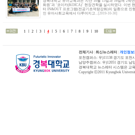
경복대학교 유아교육과는 지난 10월 15일과 16일에 2학
화원’과 ‘코이카(KOICA)’ 현장견학을 실시하였다. 이번
터 IN&OUT 프로그램(전공기초역량강화)의 일환으로 
인 유아사회교육에서 다루어지고...
[2019-10-30]
1
2
3
4
5
6
7
8
9
10
전체기사
|
최신뉴스레터
|
개인정보
포천캠퍼스: 우)11138 경기도 포천시 신북면
남양주캠퍼스: 우)12051 경기도 남양주시 진
경복대학교 뉴스레터 시스템은 교
Copyright ⓒ2011 Kyungbok University.
오늘페이지뷰 : 8,110 | 전체페이지뷰 : 