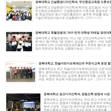
경복대학교 건설환경디자인학과(학과장 김도열)는 지난 3
무인항공교육원에서 ‘건설환경분야 드론조종 중급과정’ 
종 중급과정은 중소기업진흥공단이 발주한 취업률 향상 국
기술인력양성사업으로 건설환경디자...
[2019-11-07]
경복대학교 호텔관광과,‘2019 전국 대학생 칵테일 경연대
경복대학교 호텔관광과는 지난 2일 신안산대학교에서 개최된
회’에서 참가학생 5명 전원이 금상을 수상했다. 이번 
조과학부 산하 (사)한국정보관리협회가 주최한 행사로 
정의 전문성과 창작성, 상품화가능성...
[2019-11-05]
경복대학교, 한솔어린이보육재단과 주문식교육 운영 협
경복대학교는 최근 한솔어린이보육재단(대표 오문자)과
했다. 협약식에는 한솔어린이보육재단 오문자 대표, 신
국장이, 경복대학교는 김경복 총장직무대행, 김이현 
과장, 박정민·유성희 아동상담보육과 교수 ...
[2019-11-04
경복대학교 공간디자인학과는 국내 최고 수준의 
축사사무소 방명세 CM총괄 사장을 초빙하여 재학생
명세 사장은 ‘건설시장 패러다임 변회에 대응하는 CD
정림건축에서 30여 년간 국내외 유명 프로젝트를 ...