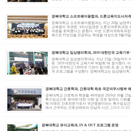
경복대학교 소프트웨어융합과, 드론교육지도사자격증
경복대학교 소프트웨어융합과는 지난 28일 남양
교육원이 주관한 ‘4차산업관련 드론자격취득과정 수
격증을 취득했다고 밝혔다. 이번 드론자격취득과정은
육으로 IT보안을 전공하는 학생을 대상으로 9월16일~1
경복대학교 임상병리학과는 지난 23일~26일까지 
된 ‘2019 대한민국 교육기부 박람회’에 참가했다
단이 주최하고 130여개 기관이 참가해 초·중·고 
게 프로그램을 구성했다. 경복대학교는 임상병리학..
경복대학교 간호학과 학생들 40여명은 2019년 10월 2
특수임상간호 분야에 대한 이해 및 진로 탐색의 기회를
해 미래의 간호전문가로서 국군병원이라는 특수임상간호
에서 근무하는 간호선배와의 만남의 시간...
[2019-10-30]
경복대학교 유아교육과, IN & OUT 프로그램 운영