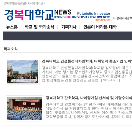
학과소식
경복대학교 건설환경디자인학과(학과장 김도열)가 최근 1
가졌다. 이번 행사는 중소벤처기업부와 중소기업진흥공단
양성사업’의 일환으로 건설환경디자인학과 졸업예정자 20
업 현장체험은 건설 안전진단 전문업...
[2019-11-11]
경복대학교 간호학과, 나이팅게일 선서식 및 메달수여
경복대학교 간호학과는 2학년과 4학년 재학생을 대상으
메달수여식’을 거행했다고 밝혔다. 행사는 허수빈(간호학과 
입장, 촛불의식, 나이팅게일 선서에 이어 양수 간호보
교학부총장 축사, 김인자 경기도간호사회...
[2019-11-08]