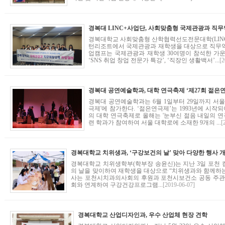
경복대학교 사회맞춤형 산학협력선도전문대학(LINC+
턴리조트에서 국제관광과 재학생을 대상으로 직무역
업캠프는 국제관광과 재학생 30여명이 참석한 가운데
‘SNS 취업 창업 전문가 특강’, ‘직장인 생활백서’...
[2
경복대 공연예술학과, 대학 연극축제 ‘제27회 젊은
경복대 공연예술학과는 6월 1일부터 29일까지 서울
극제'에 참가한다. ‘젊은연극제’는 1993년에 시작
의 대학 연극축제로 올해는 '눈부신 젊음 내일의 연
련 학과가 참여하여 서울 대학로에 소재한 9개의 ...
[
경복대학교 치위생과, ‘구강보건의 날’ 맞아 다양한 행사 
경복대학교 치위생학부(학부장 송윤신)는 지난 3일 포천
의 날을 맞이하여 재학생을 대상으로 “치위생과와 함께하는 
사는 포천시치과의사회의 후원과 포천시보건소 공동 주관으
회와 연계하여 구강건강프로그램...
[2019-06-07]
경복대학교 산업디자인과, 우수 산업체 현장 견학