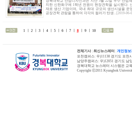
경복대학교 산업디자인과는 지난 5월 22일 우수 산업
치한 신한화구에 1학년 전원이 현장견학을 실시했다. 
재료 생산 기업이며, 국내 최대 규모의 생산시설을 운
공장견학 관람을 통하여 각각의 컬러가 탄생...
[2019-06-0
1
2
3
4
5
6
7
8
9
10
전체기사
|
최신뉴스레터
|
개인정보
포천캠퍼스: 우)11138 경기도 포천시 신북면
남양주캠퍼스: 우)12051 경기도 남양주시 진
경복대학교 뉴스레터 시스템은 교
Copyright ⓒ2011 Kyungbok University.
오늘페이지뷰 : 12,081 | 전체페이지뷰 :