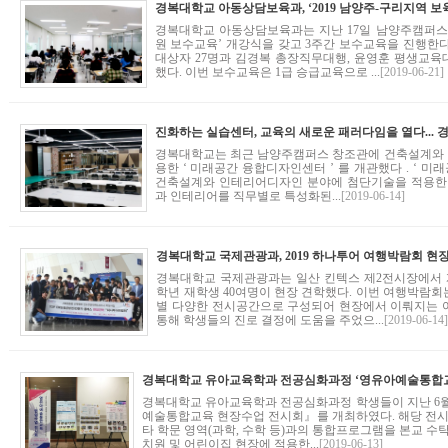
경복대학교 아동상담보육과는 지난 17일 남양주캠퍼스에
원 보수교육’ 개강식을 갖고 3주간 보수교육을 진행한
대상자 27명과 김경복 총장직무대행, 윤영훈 평생교육
했다. 이번 보수교육은 1급 승급교육으로 ...
[2019-06-21]
경복대학교는 최근 남양주캠퍼스 창조관에 건축설계와
용한 ‘ 미래공간 융합디자인센터 ’ 를 개관했다 . ‘ 미래
건축설계와 인테리어디자인 분야에 첨단기술을 적용한
과 인테리어를 직무별로 특성화된...
[2019-06-14]
경복대학교 국제관광과, 2019 하나투어 여행박람회 현
경복대학교 국제관광과는 일산 킨텍스 제2전시장에서 개
학년 재학생 40여명이 현장 견학했다. 이번 여행박람회는
별 다양한 전시공간으로 구성되어 현장에서 이뤄지는 
통해 학생들의 진로 결정에 도움을 주었으...
[2019-06-14
경복대학교 유아교육학과 전공심화과정 학생들이 지난 6월 
예술통합교육 현장수업 전시회』를 개최하였다. 해당 전시
타 학문 영역(과학, 수학 등)과의 통합프로그램을 본교 수
치원 및 어린이집 현장에 적용한...
[2019-06-13]