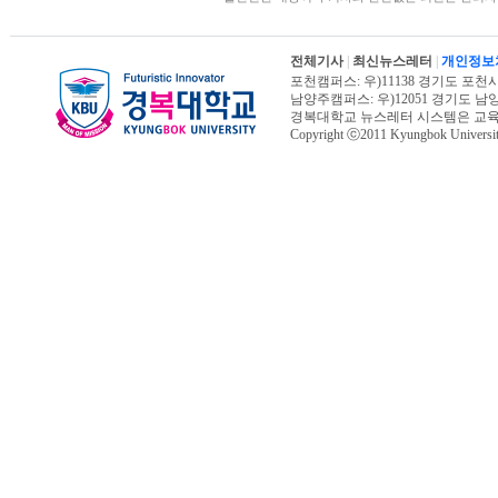
전체기사
|
최신뉴스레터
|
개인정보
포천캠퍼스: 우)11138 경기도 포천시 신북면
남양주캠퍼스: 우)12051 경기도 남양주시 진
경복대학교 뉴스레터 시스템은 교
Copyright ⓒ2011 Kyungbok University.
오늘페이지뷰 : 10,303 | 전체페이지뷰 :