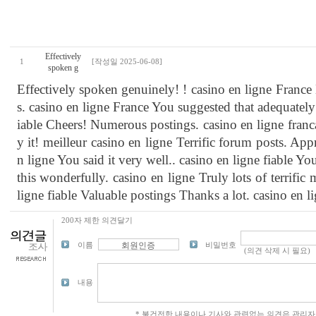
Effectively
1
[작성일 2025-06-08]
spoken g
Effectively spoken genuinely! ! casino en ligne France
s. casino en ligne France You suggested that adequately!
iable Cheers! Numerous postings. casino en ligne franc
y it! meilleur casino en ligne Terrific forum posts. Appr
n ligne You said it very well.. casino en ligne fiable Yo
this wonderfully. casino en ligne Truly lots of terrific 
ligne fiable Valuable postings Thanks a lot. casino en li
200자 제한 의견달기
이름
비밀번호
내용
* 불건전한 내용이나 기사와 관련없는 의견은 관리자