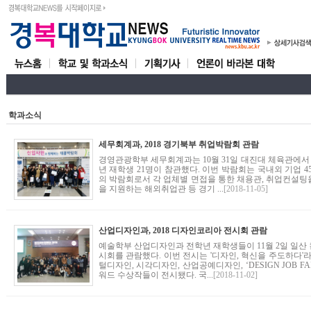
학과소식
세무회계과, 2018 경기북부 취업박람회 관람
경영관광학부 세무회계과는 10월 31일 대진대 체육관에서 
년 재학생 21명이 참관했다. 이번 박람회는 국내외 기업 
의 박람회로서 각 업체별 면접을 통한 채용관, 취업컨설
을 지원하는 해외취업관 등 경기 ...
[2018-11-05]
산업디자인과, 2018 디자인코리아 전시회 관람
예술학부 산업디자인과 전학년 재학생들이 11월 2일 일산 
시회를 관람했다. 이번 전시는 '디자인, 혁신을 주도하다'
털디자인, 시각디자인, 산업공예디자인, ‘DESIGN JOB F
워드 수상작들이 전시됐다. 국...
[2018-11-02]