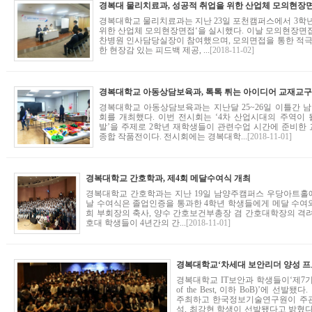
경복대 물리치료과, 성공적 취업을 위한 산업체 모의현장
경복대학교 물리치료과는 지난 23일 포천캠퍼스에서 3학
위한 산업체 모의현장면접‘을 실시했다. 이날 모의현장면
찬병원 인사담당실장이 참여했으며, 모의면접을 통한 적극
한 현장감 있는 피드백 제공, ...
[2018-11-02]
경복대학교 아동상담보육과, 톡톡 튀는 아이디어 교재교
경복대학교 아동상담보육과는 지난달 25~26일 이틀간
회를 개최했다. 이번 전시회는 ‘4차 산업시대의 주역이
발’을 주제로 2학년 재학생들이 관련수업 시간에 준비한
종합 작품전이다. 전시회에는 경복대학...
[2018-11-01]
경복대학교 간호학과, 제4회 메달수여식 개최
경복대학교 간호학과는 지난 19일 남양주캠퍼스 우당아트홀에
날 수여식은 졸업인증을 통과한 4학년 학생들에게 메달 수여
희 부회장의 축사, 양수 간호보건부총장 겸 간호대학장의 격
호대 학생들이 4년간의 간...
[2018-11-01]
경복대학교‘차세대 보안리더 양성 프
경복대학교 IT보안과 학생들이‘제7기
of the Best, 이하 BoB)’에 
주최하고 한국정보기술연구원이 주관하
석, 최강현 학생이 선발됐다고 밝혔다