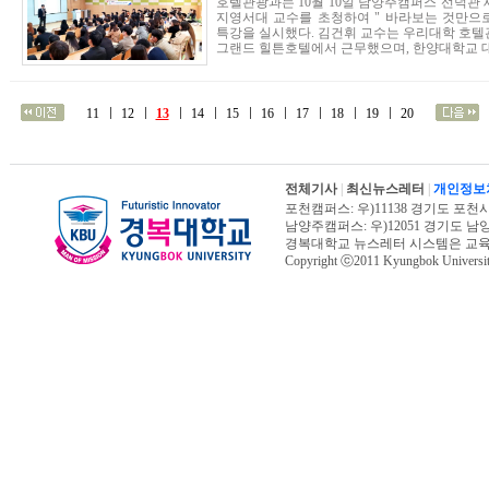
호텔관광과는 10월 10일 남양주캠퍼스 선덕관 
지영서대 교수를 초청하여 " 바라보는 것만으
특강을 실시했다. 김건휘 교수는 우리대학 호텔관
그랜드 힐튼호텔에서 근무했으며, 한양대학교 대학
11
12
13
14
15
16
17
18
19
20
전체기사
|
최신뉴스레터
|
개인정보
포천캠퍼스: 우)11138 경기도 포천시 신북면
남양주캠퍼스: 우)12051 경기도 남양주시 진
경복대학교 뉴스레터 시스템은 교
Copyright ⓒ2011 Kyungbok University.
오늘페이지뷰 : 14,671 | 전체페이지뷰 :