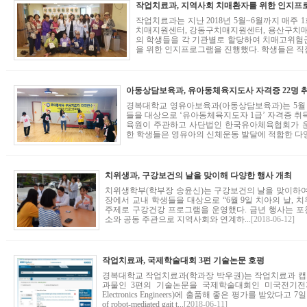
작업치료과, 지역사회 치매환자를 위한 인지프
작업치료과는 지난 2018년 5월~6월까지 매주 
치매지원센터, 강동구치매지원센터, 용산구치매지
의 학생들을 각 기관별로 할당하여 치매고위험
을 위한 인지프로그램을 진행했다. 학생들은 직접
아동상담보육과, 유아동체육지도사 자격증 22명 
경복대학교 영유아보육과(아동상담보육과)는 5월 1
들을 대상으로 ‘유아동체육지도자 1급’ 자격증 취
육원이 주관하고 사단법인 한국유아체육협회가 운
한 학생들은 영유아의 신체운동 발달에 적합한 다양한
치위생과, 구강보건의 날을 맞이해 다양한 행사 개최
치위생학부(학부장 송윤신)는 구강보건의 날을 맞이하여 
장에서 교내 학생들을 대상으로 “6월 9일 치아의 날,
주제로 구강건강 프로그램을 운영했다. 금년 행사는 
소와 공동 주관으로 지역사회와 연계하...
[2018-06-12]
작업치료과, 국제학술대회 3편 기술논문 호평
경복대학교 작업치료과(학과장 박우권)는 작업치료과 캡스톤 디자
과물인 3편의 기술논문을 국제학술대회인 미국전기전자학회(IEEE: I
Electronics Engineers)에 출품해 좋은 평가를 받았다고 
of robot-mediated gait t...
[2018-06-11]