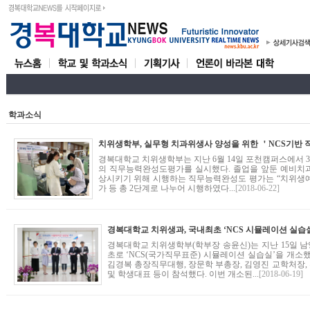
학과소식
경복대학교 치위생학부는 지난 6월 14일 포천캠퍼스에서 3학
의 직무능력완성도평가를 실시했다. 졸업을 앞둔 예비치
상시키기 위해 시행하는 직무능력완성도 평가는 “치위생
가 등 총 2단계로 나누어 시행하였다...
[2018-06-22]
경복대학교 치위생과, 국내최초 ‘NCS 시뮬레이션 실습실
경복대학교 치위생학부(학부장 송윤신)는 지난 15일 
초로 ‘NCS(국가직무표준) 시뮬레이션 실습실’을 개소
김경복 총장직무대행, 장문학 부총장, 김영진 교학처장,
및 학생대표 등이 참석했다. 이번 개소된...
[2018-06-19]