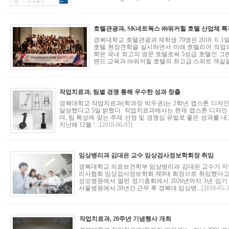
호텔관광과, SK네트웍스 ㈜워커힐 호텔 산업체 특
경복대학교 호텔관광과 재학생 70명은 2018. 6.
호텔 현장견학을 실시하면서 미래 호텔리어 직업의
학은 국내 최고의 명문 호텔로써 5성급 호텔인 그
랜드 교육과 ㈜워커힐 호텔의 최고급 스위트 객실을 
작업치료과, 팀별 경쟁 통해 우수한 성과 창출
경복대학교 작업치료과(학과장 박우권)는 2학년 캡스톤 디자인
달성했다고 5일 밝혔다. 작업치료과에서는 현재 캡스톤 디자인
며, 팀 특성에 맞는 주제 선정 및 경쟁심 유발로 좋은 성과를 내고 있다
지난해 12월 ‘...
[2018-06-05]
임상병리과 김대은 교수 임상검사정보학회장 취임
경복대학교 의료보건학부 임상병리과 김대은 교수가 지
리사협회 임상검사정보학회 제9대 회장으로 취임했다고 3
성모병원에서 열린 정기총회에서 2020년까지 3년 임기
서울병원에서 20년간 근무 후 경복대 임상병...
[2018-05-3
작업치료과, 20주년 기념행사 개최