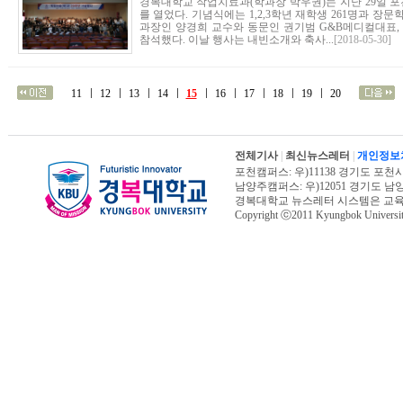
경복대학교 작업치료과(학과장 박우권)는 지난 29일 
를 열었다. 기념식에는 1,2,3학년 재학생 261명과 장
과장인 양경희 교수와 동문인 권기범 G&B메디컬대표
참석했다. 이날 행사는 내빈소개와 축사...
[2018-05-30]
11
12
13
14
15
16
17
18
19
20
전체기사
|
최신뉴스레터
|
개인정보
포천캠퍼스: 우)11138 경기도 포천시 신북면
남양주캠퍼스: 우)12051 경기도 남양주시 진
경복대학교 뉴스레터 시스템은 교
Copyright ⓒ2011 Kyungbok University.
오늘페이지뷰 : 14,999 | 전체페이지뷰 :